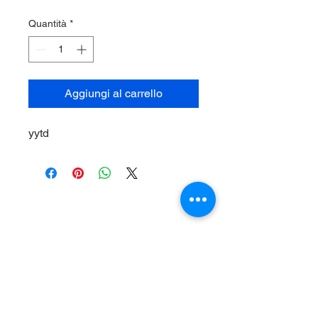
Quantità
*
Aggiungi al carrello
yytd
I NOSTRI ORARI:
Privacy Policy
LUNEDì - VENERDì
Mattina: 08:30 - 12:30
Pomeriggio: 14:30 - 18:30
SABATO:
Mattina: 08:30 - 12:30
m