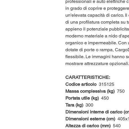
professionali e auto elettriche
in grado di coprire e proteggere 
un'elevata capacità di carico. Il
di una profilatura completa su tut
appieno il potenziale pubblicita
moderno materiale a nido d'ape 
organico e impermeabile. Con u
dotate di porte o rampa, Carg
flessibile. Le immagini hanno 
mostrare attrezzature opzionali
CARATTERISTICHE:
Codice articolo
315125
Massa complessiva (kg)
750
Portata utile (kg)
450
Tara (kg)
300
Dimensioni interne di carico (c
Dimensioni esterne (cm)
405x1
Altezza di carico (mm)
540