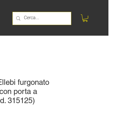
llebi furgonato
 con porta a
od. 315125)