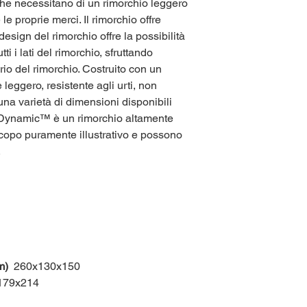
 che necessitano di un rimorchio leggero
le proprie merci. Il rimorchio offre
 design del rimorchio offre la possibilità
ti i lati del rimorchio, sfruttando
rio del rimorchio. Costruito con un
leggero, resistente agli urti, non
na varietà di dimensioni disponibili
oDynamic™ è un rimorchio altamente
scopo puramente illustrativo e possono
.
m)
260x130x150
79x214