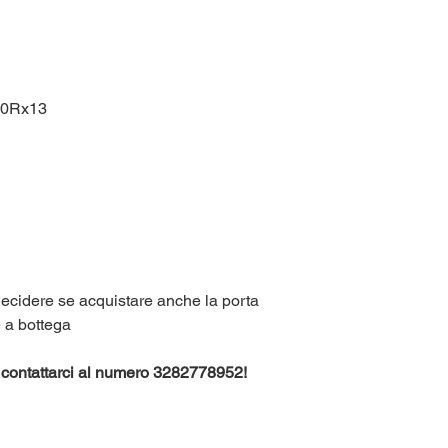
0Rx13
 decidere se acquistare anche la porta
e a bottega
te contattarci al numero 3282778952!