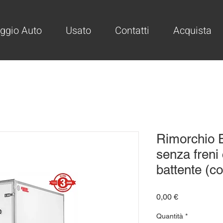
ggio Auto
Usato
Contatti
Acquista
Rimorchio E
senza freni
battente (c
Prezzo
0,00 €
Quantità
*