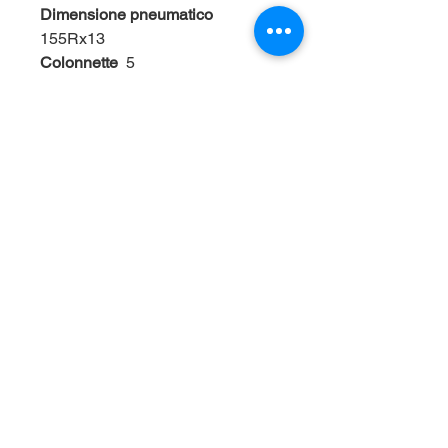
Dimensione pneumatico
155Rx13
Colonnette
5
Tipo di cerchio
Acciaio
Tipo di spina elettrica
Dritta
Spina
13
Ruotino
Sì
Giunto d'attacco
Acciaio
Anelli di fissaggio interni
6
Anelli di fissaggio esterni
8
Bottoni esterni per fissaggio telo
Sì
Per preventivi dettagliati potete
contattarci al numero
3282778952!