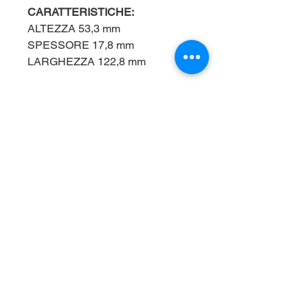
CARATTERISTICHE:
ALTEZZA 53,3 mm
SPESSORE 17,8 mm
LARGHEZZA 122,8 mm
I NOSTRI ORARI:
Privacy Policy
LUNEDì - VENERDì
Mattina: 08:30 - 12:30
Pomeriggio: 14:30 - 18:30
SABATO:
Mattina: 08:30 - 12:30
m
0873.770037
CONTATTI