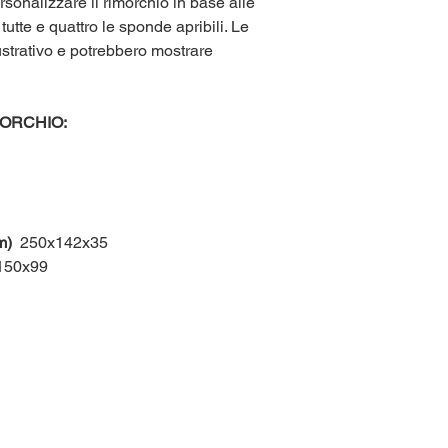
sonalizzare il rimorchio in base alle
utte e quattro le sponde apribili. Le
strativo e potrebbero mostrare
ORCHIO:
m)
250x142x35
50x99