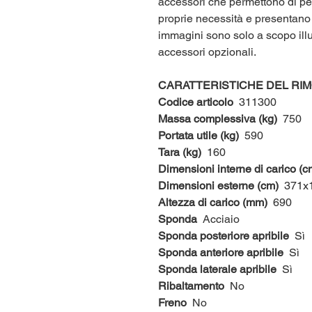
accessori che permettono di per
proprie necessità e presentano t
immagini sono solo a scopo illu
accessori opzionali.
CARATTERISTICHE DEL RIM
Codice articolo
311300
Massa complessiva (kg)
750
Portata utile (kg)
590
Tara (kg)
160
Dimensioni interne di carico (c
Dimensioni esterne (cm)
371x1
Altezza di carico (mm)
690
Sponda
Acciaio
Sponda posteriore apribile
Sì
Sponda anteriore apribile
Sì
Sponda laterale apribile
Sì
Ribaltamento
No
Freno
No