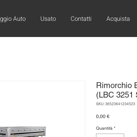
ggio Auto
Usato
Contatti
Acquista
Rimorchio E
(LBC 3251 
SKU: 36523641234523
Prezzo
0,00 €
Quantità
*