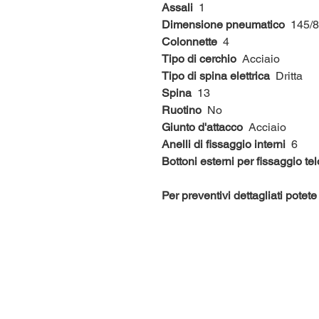
Assali
1
Dimensione pneumatico
145/8
Colonnette
4
Tipo di cerchio
Acciaio
Tipo di spina elettrica
Dritta
Spina
13
Ruotino
No
Giunto d'attacco
Acciaio
Anelli di fissaggio interni
6
Bottoni esterni per fissaggio tel
Per preventivi dettagliati pote
I NOSTRI ORARI: