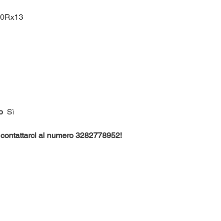
0Rx13
o
Sì
te contattarci al numero 3282778952!